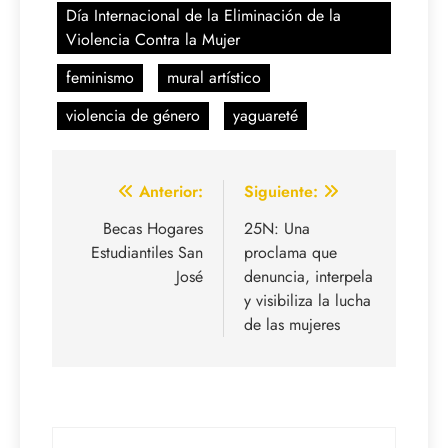
Día Internacional de la Eliminación de la
Violencia Contra la Mujer
feminismo
mural artístico
violencia de género
yaguareté
Navegación
Anterior:
Siguiente:
de
Becas Hogares
25N: Una
Estudiantiles San
proclama que
entradas
José
denuncia, interpela
y visibiliza la lucha
de las mujeres