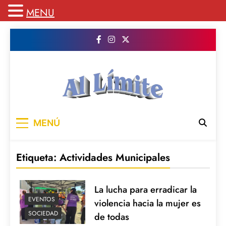
MENU
Saltar
al
contenido
AL LIMITE
Pagina web de la redacción Al Limite
MENÚ
publicamos todo el contenido e informacion
que no entra en la revista impresa para
mantenerte informado en todo momento
Etiqueta:
Actividades Municipales
La lucha para erradicar la
EVENTOS
violencia hacia la mujer es
SOCIEDAD
de todas