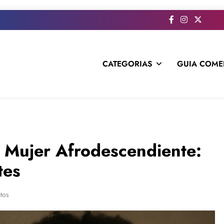
CATEGORIAS
GUIA COME
s todo el contenido e informacion que no entra en la revista im
a Mujer Afrodescendiente:
tes
tos