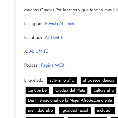
Muchas Gracias Por leernos y que tengan muy lind
Instagram:
Revista Al Limite
Facebook:
AL LIMITE
X:
AL LIMITE
Podcast:
Pagina WEB
Etiquetado:
activismo afro
afrodescendencia
candombe
Ciudad del Plata
cultura afro
Día Internacional de la Mujer Afrodescendiente
identidad afro
igualdad racial
inclusión