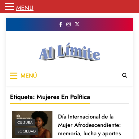
MENU
Saltar
al
contenido
AL LIMITE
Pagina web de la redacción Al Limite
MENÚ
publicamos todo el contenido e informacion
que no entra en la revista impresa para
mantenerte informado en todo momento
Etiqueta:
Mujeres En Política
Día Internacional de la
CULTURA
Mujer Afrodescendiente:
SOCIEDAD
memoria, lucha y aportes