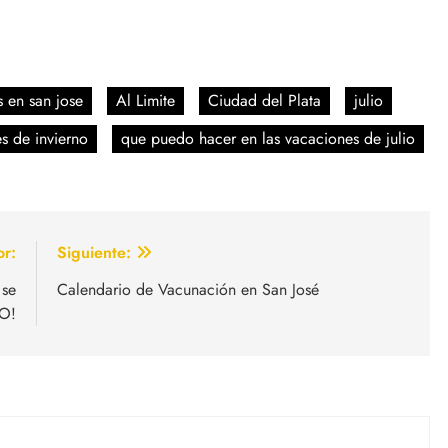
s en san jose
Al Limite
Ciudad del Plata
julio
s de invierno
que puedo hacer en las vacaciones de julio
or:
Siguiente:
 se
Calendario de Vacunación en San José
O!