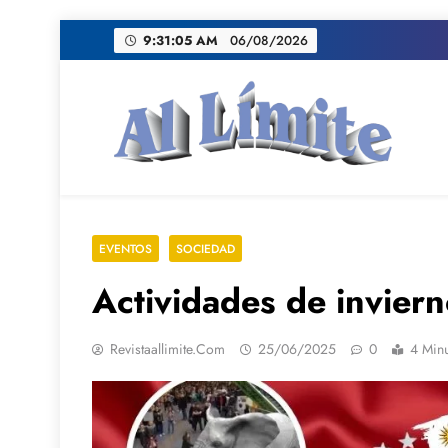
Saltar
9:31:07 AM
06/08/2026
al
contenido
AL LIMITE
Pagina web de la redacción Al Limite publicamo
EVENTOS
SOCIEDAD
Actividades de invier
Revistaallimite.com
25/06/2025
0
4 Min