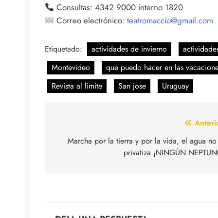
Consultas: 4342 9000 interno 1820
Correo electrónico:
teatromaccio@gmail.com
Etiquetado:
actividades de invierno
actividade
Montevideo
que puedo hacer en las vacacione
Revista al limite
San jose
Uruguay
Navegación
Anteri
de
Marcha por la tierra y por la vida, el agua no
privatiza ¡NINGÚN NEPTUN
entradas