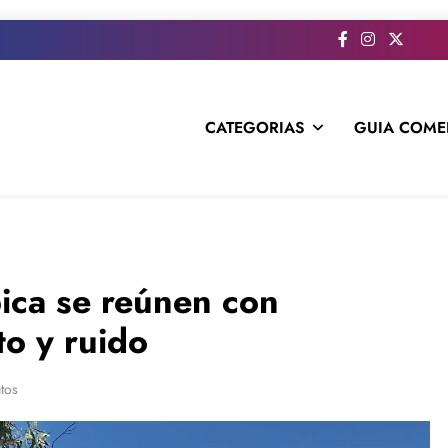
CATEGORIAS
GUIA COME
s todo el contenido e informacion que no entra en la revista im
pica se reúnen con
to y ruido
tos