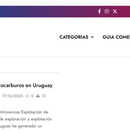
CATEGORIAS
GUIA COME
s todo el contenido e informacion que no entra en la revista im
drocarburos en Uruguay
17/12/2025
0
13
ntroversias Explotación de
le exploración y explotación
ruguay ha generado un