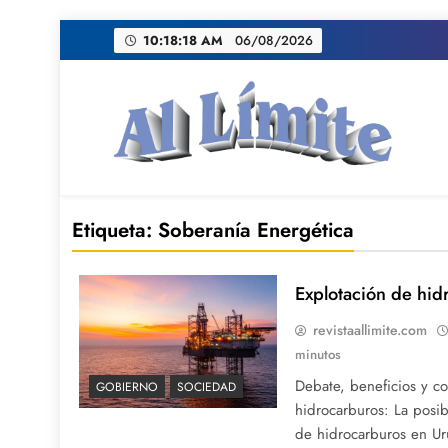
Saltar
10:18:19 AM
06/08/2026
al
contenido
AL LIMITE
Pagina web de la redacción Al Limite publicamo
Etiqueta:
Soberanía Energética
Explotación de hi
revistaallimite.com
minutos
Debate, beneficios y co
GOBIERNO
SOCIEDAD
hidrocarburos: La posib
de hidrocarburos en U