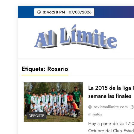
Saltar
3:46:29 PM
07/08/2026
al
contenido
AL LIMITE
Pagina web de la redacción Al Limite publicamo
Etiqueta:
Rosario
La 2015 de la liga 
semana las finales
revistaallimite.com
minutos
DEPORTE
Hoy a partir de las 17
Octubre del Club Estudi