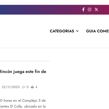
CATEGORIAS
GUIA COME
s todo el contenido e informacion que no entra en la revista im
Rincón juega este fin de
22/11/2025
0
4
:00 horas en el Complejo 5 de
antes El Colla, ubicado en la