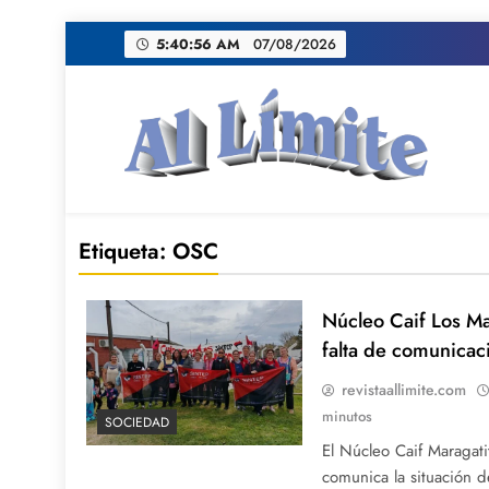
Saltar
5:40:57 AM
07/08/2026
al
contenido
AL LIMITE
Pagina web de la redacción Al Limite publicamo
Etiqueta:
OSC
Núcleo Caif Los Ma
falta de comunicaci
revistaallimite.com
minutos
SOCIEDAD
El Núcleo Caif Maragat
comunica la situación d