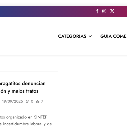
CATEGORIAS
GUIA COME
s todo el contenido e informacion que no entra en la revista im
ragatitos denuncian
ón y malos tratos
19/09/2025
0
7
itos organizado en SINTEP
e incertidumbre laboral y de