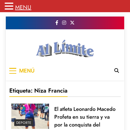
MENU
Saltar
al
contenido
AL LIMITE
Pagina web de la redacción Al Limite
MENÚ
publicamos todo el contenido e informacion
que no entra en la revista impresa para
mantenerte informado en todo momento
Etiqueta:
Niza Francia
El atleta Leonardo Macedo
Profeta en su tierra y va
DEPORTE
por la conquista del