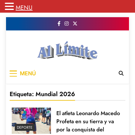
MENU
Saltar
al
contenido
AL LIMITE
Pagina web de la redacción Al Limite
MENÚ
publicamos todo el contenido e informacion
que no entra en la revista impresa para
mantenerte informado en todo momento
Etiqueta:
Mundial 2026
El atleta Leonardo Macedo
Profeta en su tierra y va
DEPORTE
por la conquista del