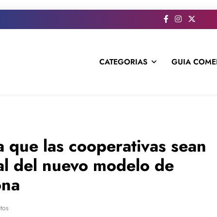
CATEGORIAS
GUIA COME
s todo el contenido e informacion que no entra en la revista im
a que las cooperativas sean
al del nuevo modelo de
ona
tos