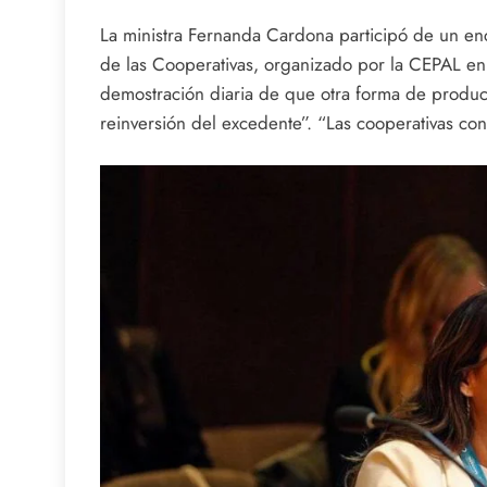
La ministra Fernanda Cardona participó de un en
de las Cooperativas, organizado por la CEPAL en S
demostración diaria de que otra forma de producir
reinversión del excedente”. “Las cooperativas co