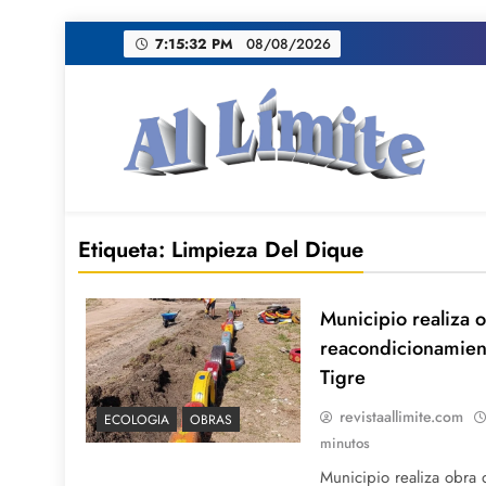
Saltar
7:15:33 PM
08/08/2026
al
contenido
AL LIMITE
Pagina web de la redacción Al Limite publicamo
Etiqueta:
Limpieza Del Dique
Municipio realiza 
reacondicionamient
Tigre
revistaallimite.com
ECOLOGIA
OBRAS
minutos
Municipio realiza obra