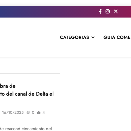
CATEGORIAS
GUIA COME
s todo el contenido e informacion que no entra en la revista im
obra de
o del canal de Delta el
16/10/2025
0
4
 de reacondicionamiento del