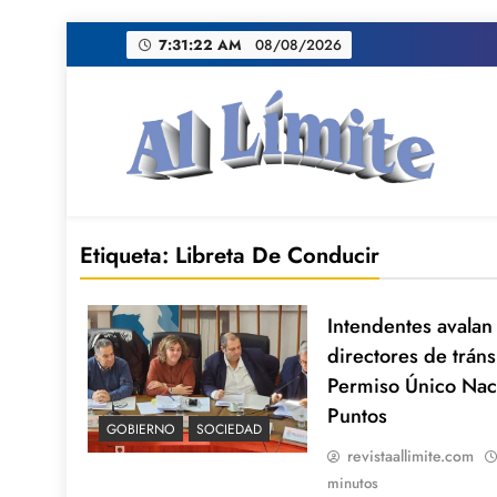
Saltar
7:31:23 AM
08/08/2026
al
contenido
AL LIMITE
Pagina web de la redacción Al Limite publicamo
Etiqueta:
Libreta De Conducir
Intendentes avalan
directores de tráns
Permiso Único Nac
Puntos
GOBIERNO
SOCIEDAD
revistaallimite.com
minutos