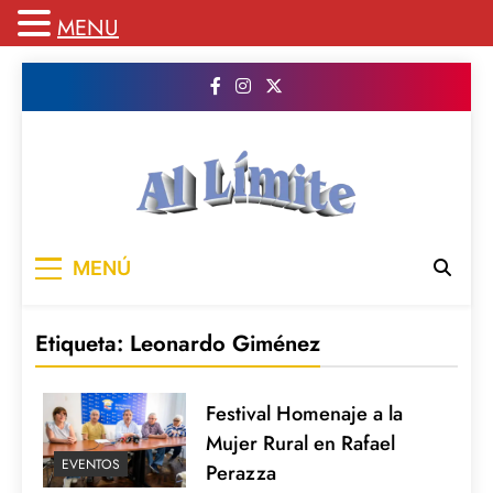
MENU
Saltar
al
contenido
AL LIMITE
Pagina web de la redacción Al Limite
MENÚ
publicamos todo el contenido e informacion
que no entra en la revista impresa para
mantenerte informado en todo momento
Etiqueta:
Leonardo Giménez
Festival Homenaje a la
Mujer Rural en Rafael
EVENTOS
Perazza