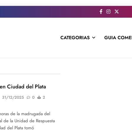
CATEGORIAS
GUIA COME
s todo el contenido e informacion que no entra en la revista im
en Ciudad del Plata
31/12/2025
0
2
horas de la madrugada del
al de la Unidad de Respuesta
udad del Plata tomó