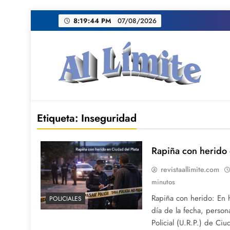
Saltar
8:19:45 PM
07/08/2026
al
contenido
AL LIMITE
Pagina web de la redacción Al Limite publicamo
Etiqueta:
Inseguridad
Rapiña con herido 
revistaallimite.com
minutos
Rapiña con herido: En 
POLICIALES
día de la fecha, person
Policial (U.R.P.) de Ci