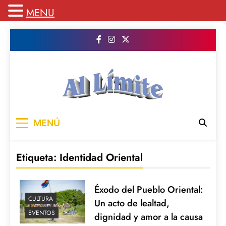
MENU
Saltar
al
contenido
AL LIMITE
Pagina web de la redacción Al Limite
MENÚ
publicamos todo el contenido e informacion
que no entra en la revista impresa para
mantenerte informado en todo momento
Etiqueta:
Identidad Oriental
Éxodo del Pueblo Oriental:
CULTURA
Un acto de lealtad,
EVENTOS
dignidad y amor a la causa