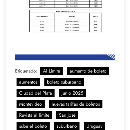
Etiquetado:
Al Limite
aumento de boleto
aumentos
boleto suburbano
Ciudad del Plata
junio 2025
Montevideo
nuevas tarifas de boletos
Revista al limite
San jose
sube el boleto
suburbano
Uruguay