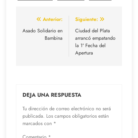
Navegación
Anterior:
Siguiente:
de
Asado Solidario en
Ciudad del Plata
Bambina
arrancó empatando
entradas
la 1ª Fecha del
Apertura
DEJA UNA RESPUESTA
Tu dirección de correo electrónico no será
publicada.
Los campos obligatorios están
marcados con
*
Comentario
*