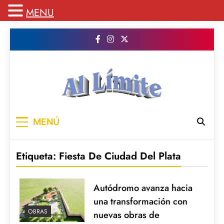
MENU
Saltar
al
contenido
AL LIMITE
Pagina web de la redacción Al Limite
MENÚ
publicamos todo el contenido e informacion
que no entra en la revista impresa para
mantenerte informado en todo momento
Etiqueta:
Fiesta De Ciudad Del Plata
Autódromo avanza hacia
una transformación con
OBRAS
nuevas obras de