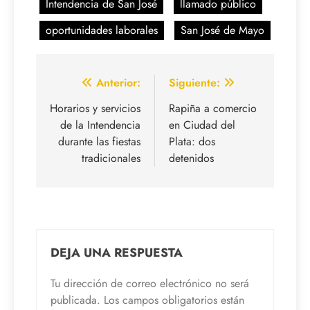
Intendencia de San José
llamado público
oportunidades laborales
San José de Mayo
Navegación
Anterior:
Siguiente:
de
Horarios y servicios
Rapiña a comercio
de la Intendencia
en Ciudad del
entradas
durante las fiestas
Plata: dos
tradicionales
detenidos
DEJA UNA RESPUESTA
Tu dirección de correo electrónico no será
publicada.
Los campos obligatorios están