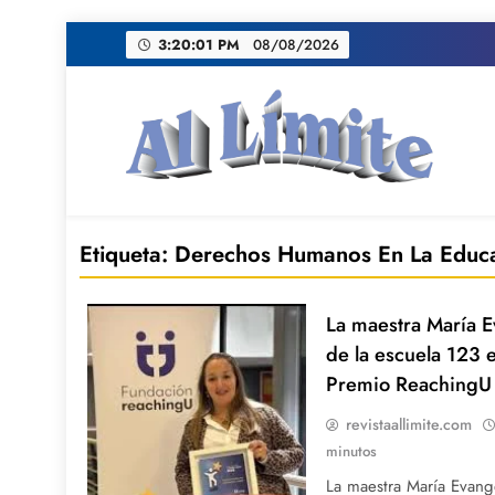
Saltar
3:20:02 PM
08/08/2026
al
contenido
AL LIMITE
Pagina web de la redacción Al Limite publicamo
Etiqueta:
Derechos Humanos En La Educ
La maestra María 
de la escuela 123 
Premio ReachingU
revistaallimite.com
minutos
La maestra María Evang