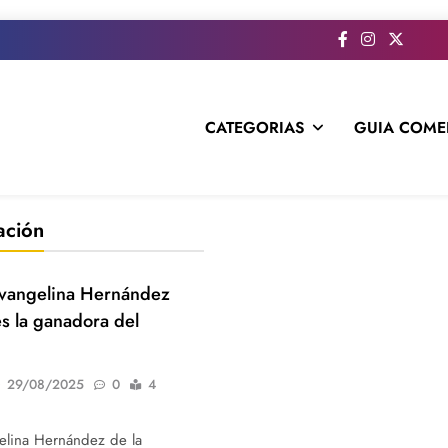
CATEGORIAS
GUIA COME
s todo el contenido e informacion que no entra en la revista im
ación
Evangelina Hernández
es la ganadora del
29/08/2025
0
4
elina Hernández de la