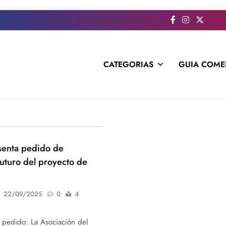
CATEGORIAS
GUIA COME
s todo el contenido e informacion que no entra en la revista im
senta pedido de
futuro del proyecto de
22/09/2025
0
4
 pedido: La Asociación del