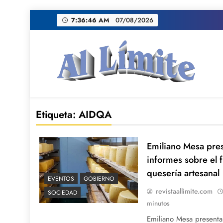
Saltar
7:36:47 AM
07/08/2026
al
contenido
AL LIMITE
Pagina web de la redacción Al Limite publicamo
Etiqueta:
AIDQA
Emiliano Mesa pre
informes sobre el 
quesería artesanal
EVENTOS
GOBIERNO
revistaallimite.com
SOCIEDAD
minutos
Emiliano Mesa presenta