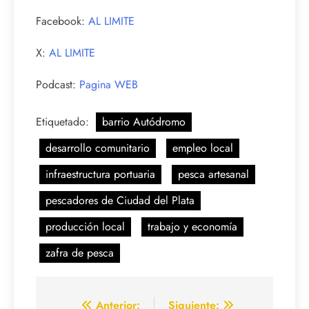
Facebook:
AL LIMITE
X:
AL LIMITE
Podcast:
Pagina WEB
Etiquetado:
barrio Autódromo
desarrollo comunitario
empleo local
infraestructura portuaria
pesca artesanal
pescadores de Ciudad del Plata
producción local
trabajo y economía
zafra de pesca
Navegación
Anterior:
Siguiente: