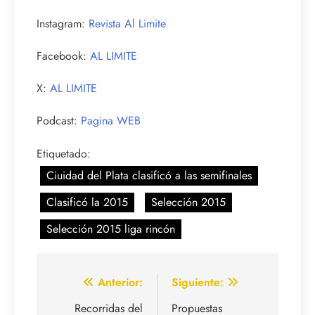
Instagram:
Revista Al Limite
Facebook:
AL LIMITE
X:
AL LIMITE
Podcast:
Pagina WEB
Etiquetado:
Ciuidad del Plata clasificó a las semifinales
Clasificó la 2015
Selección 2015
Selección 2015 liga rincón
Navegación
Anterior:
Siguiente:
de
Recorridas del
Propuestas