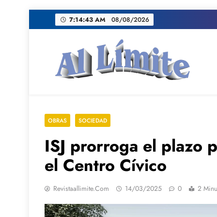
Saltar
7:14:45 AM
08/08/2026
al
contenido
AL LIMITE
Pagina web de la redacción Al Limite publicamo
OBRAS
SOCIEDAD
ISJ prorroga el plazo 
el Centro Cívico
Revistaallimite.com
14/03/2025
0
2 Minu