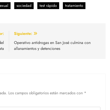
sexual
sociedad
test rápido
tratamiento
or:
Siguiente:
del
Operativo antidrogas en San José culmina con
ata
allanamientos y detenciones
cada.
Los campos obligatorios están marcados con
*