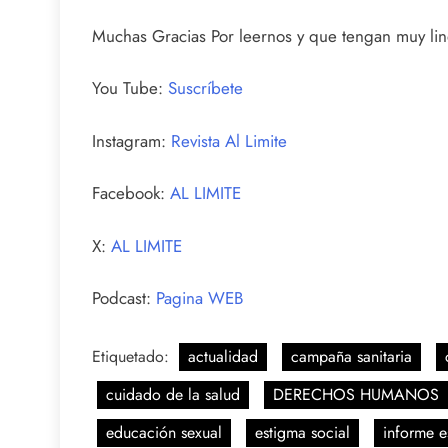
Muchas Gracias Por leernos y que tengan muy lind
You Tube:
Suscríbete
Instagram:
Revista Al Limite
Facebook:
AL LIMITE
X:
AL LIMITE
Podcast:
Pagina WEB
Etiquetado:
actualidad
campaña sanitaria
cuidado de la salud
DERECHOS HUMANOS
educación sexual
estigma social
informe e