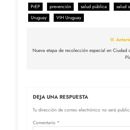
PrEP
prevención
salud pública
salud 
Uruguay
VIH Uruguay
Navegación
Anteri
de
Nueva etapa de recolección especial en Ciudad 
Pl
entradas
DEJA UNA RESPUESTA
Tu dirección de correo electrónico no será publi
Comentario
*