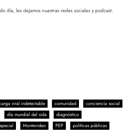
o día, les dejamos nuestras redes sociales y podcast:
carga viral indetectable
comunidad
conciencia social
día mundial del sida
diagnóstico
special
Montevideo
PEP
políticas públicas