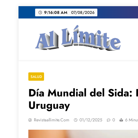
Saltar
9:16:09 AM
07/08/2026
al
contenido
AL LIMITE
Pagina web de la redacción Al Limite publicamo
SALUD
Día Mundial del Sida: 
Uruguay
Revistaallimite.com
01/12/2025
0
6 Minu