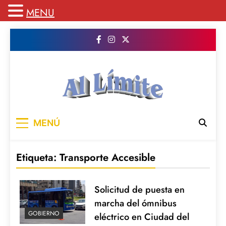
MENU
Saltar
al
contenido
AL LIMITE
Pagina web de la redacción Al Limite
MENÚ
publicamos todo el contenido e informacion
que no entra en la revista impresa para
mantenerte informado en todo momento
Etiqueta:
Transporte Accesible
Solicitud de puesta en
marcha del ómnibus
GOBIERNO
eléctrico en Ciudad del