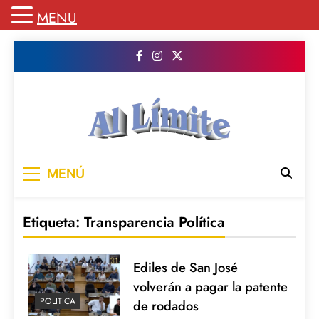
MENU
Saltar
al
contenido
AL LIMITE
Pagina web de la redacción Al Limite
MENÚ
publicamos todo el contenido e informacion
que no entra en la revista impresa para
mantenerte informado en todo momento
Etiqueta:
Transparencia Política
Ediles de San José
volverán a pagar la patente
POLITICA
de rodados