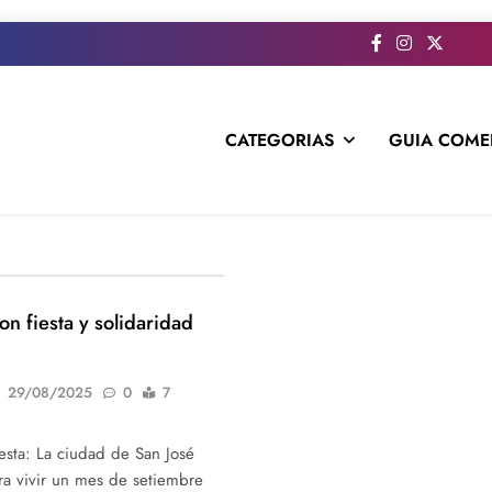
CATEGORIAS
GUIA COME
s todo el contenido e informacion que no entra en la revista im
n fiesta y solidaridad
29/08/2025
0
7
esta: La ciudad de San José
a vivir un mes de setiembre