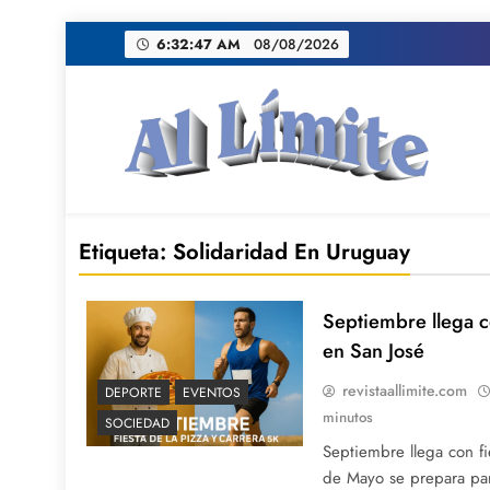
Saltar
6:32:47 AM
08/08/2026
al
contenido
AL LIMITE
Pagina web de la redacción Al Limite publicamo
Etiqueta:
Solidaridad En Uruguay
Septiembre llega co
en San José
revistaallimite.com
DEPORTE
EVENTOS
minutos
SOCIEDAD
Septiembre llega con fi
de Mayo se prepara par