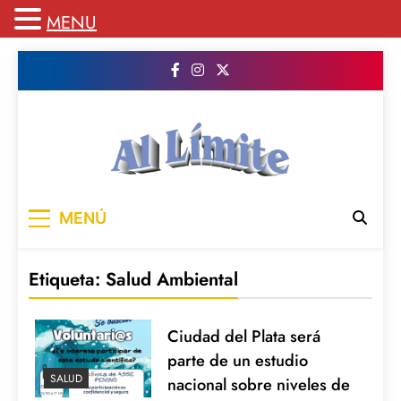
MENU
Saltar
al
contenido
AL LIMITE
Pagina web de la redacción Al Limite
MENÚ
publicamos todo el contenido e informacion
que no entra en la revista impresa para
mantenerte informado en todo momento
Etiqueta:
Salud Ambiental
Ciudad del Plata será
parte de un estudio
SALUD
nacional sobre niveles de