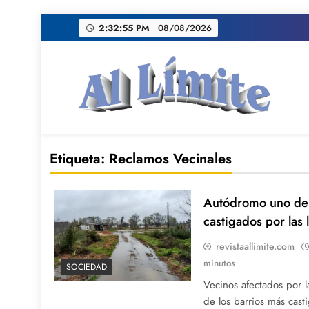
Saltar
2:32:56 PM
08/08/2026
al
contenido
AL LIMITE
Pagina web de la redacción Al Limite publicamo
Etiqueta:
Reclamos Vecinales
Autódromo uno de 
castigados por las l
revistaallimite.com
minutos
SOCIEDAD
Vecinos afectados por 
de los barrios más casti