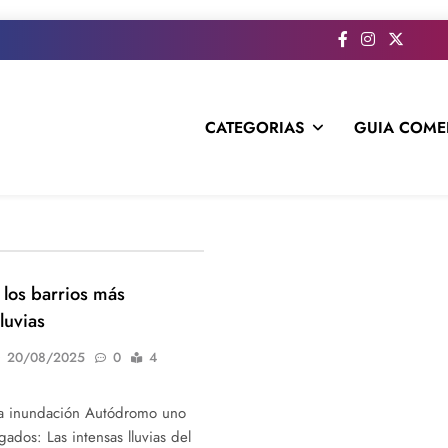
CATEGORIAS
GUIA COME
s todo el contenido e informacion que no entra en la revista im
los barrios más
luvias
20/08/2025
0
4
la inundación Autódromo uno
gados: Las intensas lluvias del