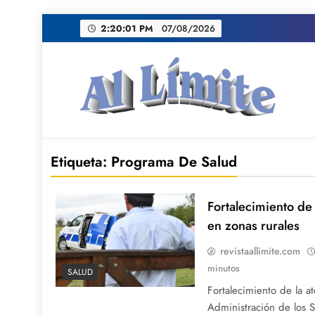
Saltar
2:20:02 PM
07/08/2026
al
contenido
AL LIMITE
Pagina web de la redacción Al Limite publicamo
Etiqueta:
Programa De Salud
Fortalecimiento de 
en zonas rurales
revistaallimite.com
minutos
SALUD
Fortalecimiento de la at
Administración de los S