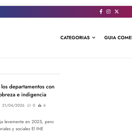
CATEGORIAS
GUIA COME
s todo el contenido e informacion que no entra en la revista im
 los departamentos con
obreza e indigencia
21/04/2026
0
6
ja levemente en 2025, pero
oriales y sociales El INE