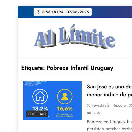
Saltar
3:53:19 PM
07/08/2026
al
contenido
AL LIMITE
Pagina web de la redacción Al Limite publicamo
Etiqueta:
Pobreza Infantil Uruguay
San José es uno de
menor índice de p
revistaallimite.com
minutos
SOCIEDAD
Pobreza en Uruguay ba
persisten brechas territ