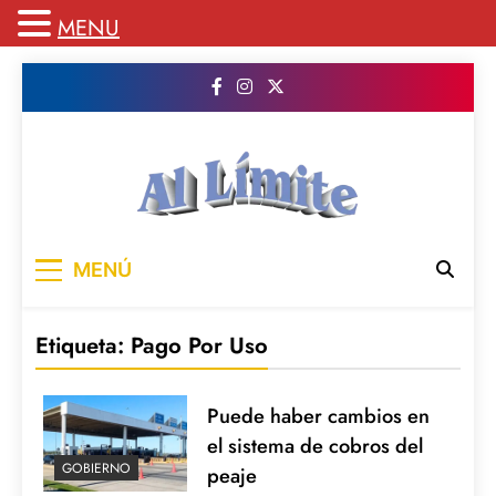
MENU
Saltar
al
contenido
AL LIMITE
Pagina web de la redacción Al Limite
MENÚ
publicamos todo el contenido e informacion
que no entra en la revista impresa para
mantenerte informado en todo momento
Etiqueta:
Pago Por Uso
Puede haber cambios en
el sistema de cobros del
GOBIERNO
peaje