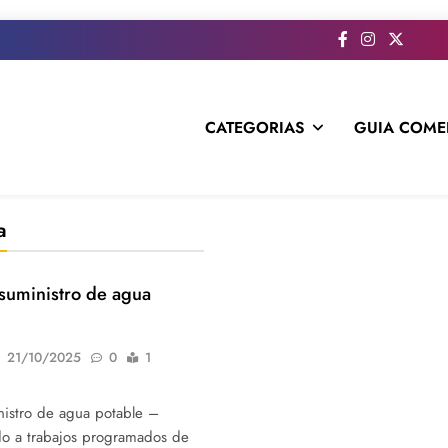
CATEGORIAS
GUIA COME
s todo el contenido e informacion que no entra en la revista im
a
suministro de agua
21/10/2025
0
1
nistro de agua potable –
o a trabajos programados de