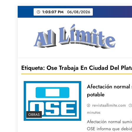
Saltar
1:05:08 PM
06/08/2026
al
contenido
AL LIMITE
Pagina web de la redacción Al Limite publicamo
Etiqueta:
Ose Trabaja En Ciudad Del Plat
Afectación normal 
potable
revistaallimite.com
minutos
OBRAS
Afectación normal sumi
OSE informa que debid