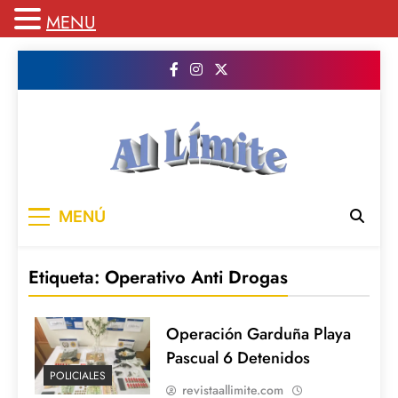
MENU
Saltar
al
contenido
AL LIMITE
Pagina web de la redacción Al Limite
MENÚ
publicamos todo el contenido e informacion
que no entra en la revista impresa para
mantenerte informado en todo momento
Etiqueta:
Operativo Anti Drogas
Operación Garduña Playa
Pascual 6 Detenidos
POLICIALES
revistaallimite.com