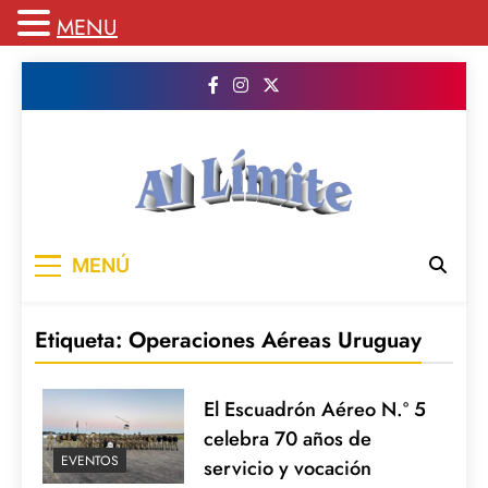
MENU
Saltar
al
contenido
AL LIMITE
Pagina web de la redacción Al Limite
MENÚ
publicamos todo el contenido e informacion
que no entra en la revista impresa para
mantenerte informado en todo momento
Etiqueta:
Operaciones Aéreas Uruguay
El Escuadrón Aéreo N.º 5
celebra 70 años de
EVENTOS
servicio y vocación