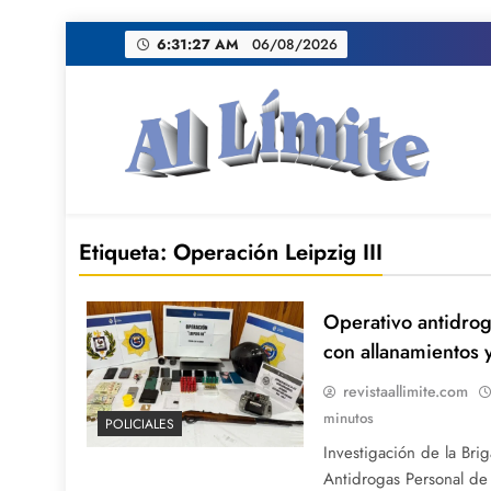
Saltar
6:31:28 AM
06/08/2026
al
contenido
AL LIMITE
Pagina web de la redacción Al Limite publicamo
Etiqueta:
Operación Leipzig III
Operativo antidrog
con allanamientos 
revistaallimite.com
minutos
POLICIALES
Investigación de la Bri
Antidrogas Personal de