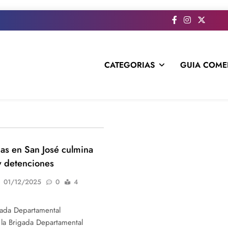
CATEGORIAS
GUIA COME
s todo el contenido e informacion que no entra en la revista im
as en San José culmina
y detenciones
01/12/2025
0
4
gada Departamental
 la Brigada Departamental