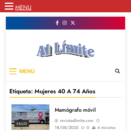
MENU
Saltar
al
contenido
AL LIMITE
Pagina web de la redacción Al Limite
MENÚ
publicamos todo el contenido e informacion
que no entra en la revista impresa para
mantenerte informado en todo momento
Etiqueta:
Mujeres 40 A 74 Años
Mamógrafo móvil
revistaallimite.com
SALUD
18/08/2025
0
4 minutos