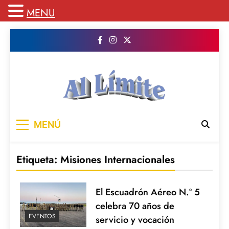
MENU
Saltar
al
contenido
AL LIMITE
Pagina web de la redacción Al Limite
MENÚ
publicamos todo el contenido e informacion
que no entra en la revista impresa para
mantenerte informado en todo momento
Etiqueta:
Misiones Internacionales
El Escuadrón Aéreo N.º 5
celebra 70 años de
EVENTOS
servicio y vocación