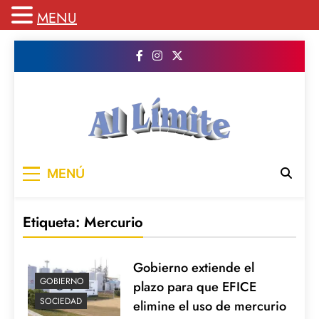
MENU
Saltar
al
contenido
AL LIMITE
Pagina web de la redacción Al Limite
MENÚ
publicamos todo el contenido e informacion
que no entra en la revista impresa para
mantenerte informado en todo momento
Etiqueta:
Mercurio
Gobierno extiende el
GOBIERNO
plazo para que EFICE
SOCIEDAD
elimine el uso de mercurio