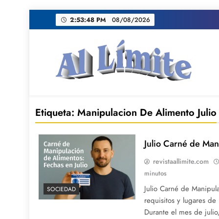
Saltar
2:53:49 PM
08/08/2026
al
contenido
AL LIMITE
Pagina web de la redacción Al Limite publicamo
Etiqueta:
Manipulacion De Alimento Julio
Julio Carné de Man
revistaallimite.com
minutos
Julio Carné de Manipul
SOCIEDAD
requisitos y lugares de
Durante el mes de julio,