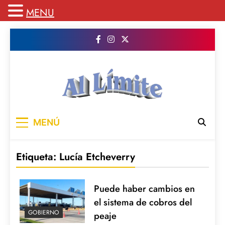
MENU
Saltar
al
contenido
AL LIMITE
Pagina web de la redacción Al Limite
MENÚ
publicamos todo el contenido e informacion
que no entra en la revista impresa para
mantenerte informado en todo momento
Etiqueta:
Lucía Etcheverry
Puede haber cambios en
el sistema de cobros del
GOBIERNO
peaje