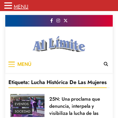
MENU
Saltar
al
contenido
AL LIMITE
Pagina web de la redacción Al Limite
MENÚ
publicamos todo el contenido e informacion
que no entra en la revista impresa para
mantenerte informado en todo momento
Etiqueta:
Lucha Histórica De Las Mujeres
25N: Una proclama que
EVENTOS
denuncia, interpela y
SOCIEDAD
visibiliza la lucha de las