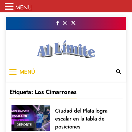
MENU
Saltar
al
contenido
AL LIMITE
Pagina web de la redacción Al Limite
MENÚ
publicamos todo el contenido e informacion
que no entra en la revista impresa para
mantenerte informado en todo momento
Etiqueta:
Los Cimarrones
Ciudad del Plata logra
escalar en la tabla de
DEPORTE
posiciones