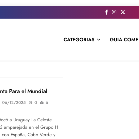
CATEGORIAS
GUIA COME
s todo el contenido e informacion que no entra en la revista im
nta Para el Mundial
06/12/2025
0
6
e tocó a Uruguay La Celeste
edó emparejada en el Grupo H
o con España, Cabo Verde y