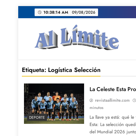
Saltar
10:38:15 AM
09/08/2026
al
contenido
AL LIMITE
Pagina web de la redacción Al Limite publicamo
Etiqueta:
Logística Selección
La Celeste Esta Pro
revistaallimite.com
minutos
La llave ya está: qué l
DEPORTE
Esta: La selección qu
del Mundial 2026 junt