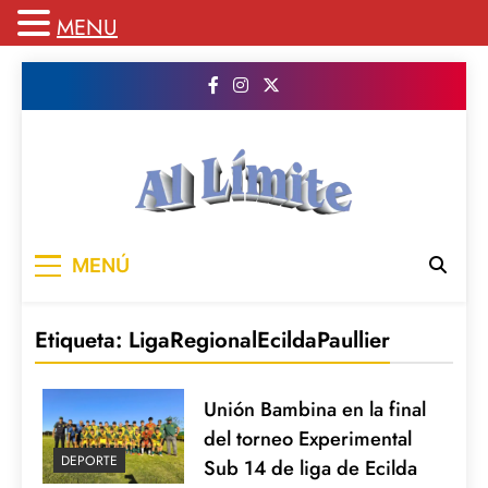
MENU
Saltar
al
contenido
AL LIMITE
Pagina web de la redacción Al Limite
MENÚ
publicamos todo el contenido e informacion
que no entra en la revista impresa para
mantenerte informado en todo momento
Etiqueta:
LigaRegionalEcildaPaullier
Unión Bambina en la final
del torneo Experimental
DEPORTE
Sub 14 de liga de Ecilda