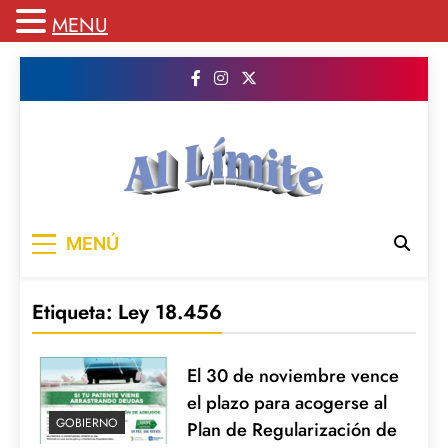
MENU
Saltar
al
contenido
AL LIMITE
Pagina web de la redacción Al Limite
MENÚ
publicamos todo el contenido e informacion
que no entra en la revista impresa para
mantenerte informado en todo momento
Etiqueta:
Ley 18.456
El 30 de noviembre vence
el plazo para acogerse al
GOBIERNO
Plan de Regularización de