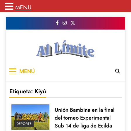
MENU
Saltar
al
contenido
AL LIMITE
Pagina web de la redacción Al Limite
MENÚ
publicamos todo el contenido e informacion
que no entra en la revista impresa para
mantenerte informado en todo momento
Etiqueta:
Kiyú
Unión Bambina en la final
del torneo Experimental
DEPORTE
Sub 14 de liga de Ecilda