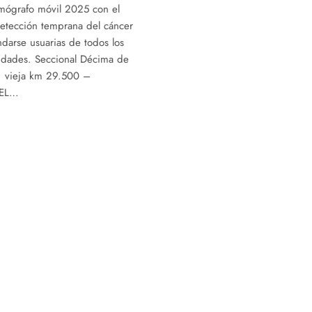
amógrafo móvil 2025 con el
 detección temprana del cáncer
arse usuarias de todos los
lidades. Seccional Décima de
 1 vieja km 29.500 –
DEL…